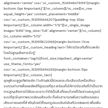
alignment=”center” css=”.vc_custom_1534948478997{margin-
bottom: 0px !important;}”][/vc_column][/vc_row][vc_row
equal_height=”yes” content_placement=”middle”
css=”.vc_custom_1533913444207{padding-top: 30px
!important;}”][vc_column width=”7/12″][vc_single_image
image=”8410″ img_size=”full” alignment=”center”][/vc_column]
[vc_column width=”5/12″
css=”.vc_custom_1533911622068{margin-bottom: 1.5vw
!important;}”][vc_custom_heading text=”ให้การป้องกันที่ทรงพลัง
โดยไม่สูญเสียการรับรู้”
font_container=”tag:h2|font_size:24px|text_align:center”
use_theme_fonts=”yes”
css=”.vc_custom_1533913494283{margin-bottom: 15px
!important;}”][vc_column_text]
ชุดหูฟังบลูทูธทัฟทอล์ค (Tufftalk)นี้ช่วยลดระดับเสียงดังหรือเสียง
รบกวนต่างๆเพื่อผลลัพธ์ที่นุ่มนวลที่สุด พร้อมทั้งให้การป้องกันที่จำเป็นจาก
การสูญเสียการได้ยินระยะยาว ทำให้เป็นสิ่งที่ตอบโจทย์ได้อย่างสมบูรณ์
แบบที่สุดในสภาพแวดล้อมเสียงดัง ทั้งยังสามารถเพิ่มความชัดเจนของ
เสียงภายนอกที่สำคัญโดยใช้โหมดรูปแบบอิมบิเอินท์(Ambient) เพื่อเพิ่ม