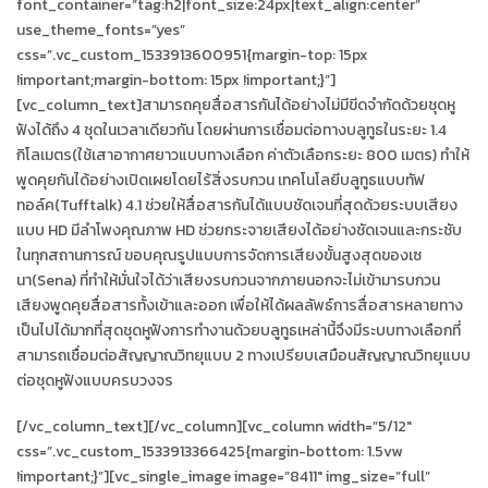
font_container=”tag:h2|font_size:24px|text_align:center”
use_theme_fonts=”yes”
css=”.vc_custom_1533913600951{margin-top: 15px
!important;margin-bottom: 15px !important;}”]
[vc_column_text]สามารถคุยสื่อสารกันได้อย่างไม่มีขีดจำกัดด้วยชุดหู
ฟังได้ถึง 4 ชุดในเวลาเดียวกัน โดยผ่านการเชื่อมต่อทางบลูทูธในระยะ 1.4
กิโลเมตร(ใช้เสาอากาศยาวแบบทางเลือก ค่าตัวเลือกระยะ 800 เมตร) ทำให้
พูดคุยกันได้อย่างเปิดเผยโดยไร้สิ่งรบกวน เทคโนโลยีบลูทูธแบบทัฟ
ทอล์ค(Tufftalk) 4.1 ช่วยให้สื่อสารกันได้แบบชัดเจนที่สุดด้วยระบบเสียง
แบบ HD มีลำโพงคุณภาพ HD ช่วยกระจายเสียงได้อย่างชัดเจนและกระชับ
ในทุกสถานการณ์ ขอบคุณรูปแบบการจัดการเสียงขั้นสูงสุดของเซ
นา(Sena) ที่ทำให้มั่นใจได้ว่าเสียงรบกวนจากภายนอกจะไม่เข้ามารบกวน
เสียงพูดคุยสื่อสารทั้งเข้าและออก เพื่อให้ได้ผลลัพธ์การสื่อสารหลายทาง
เป็นไปได้มากที่สุดชุดหูฟังการทำงานด้วยบลูทูธเหล่านี้จึงมีระบบทางเลือกที่
สามารถเชื่อมต่อสัญญาณวิทยุแบบ 2 ทางเปรียบเสมือนสัญญาณวิทยุแบบ
ต่อชุดหูฟังแบบครบวงจร
[/vc_column_text][/vc_column][vc_column width=”5/12″
css=”.vc_custom_1533913366425{margin-bottom: 1.5vw
!important;}”][vc_single_image image=”8411″ img_size=”full”