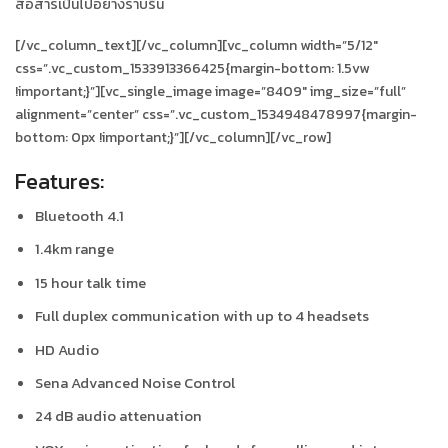
สื่อสารเป็นไปอย่างราบรื่น
[/vc_column_text][/vc_column][vc_column width=”5/12″
css=”.vc_custom_1533913366425{margin-bottom: 1.5vw
!important;}”][vc_single_image image=”8409″ img_size=”full”
alignment=”center” css=”.vc_custom_1534948478997{margin-
bottom: 0px !important;}”][/vc_column][/vc_row]
Features:
Bluetooth 4.1
1.4km range
15 hour talk time
Full duplex communication with up to 4 headsets
HD Audio
Sena Advanced Noise Control
24 dB audio attenuation