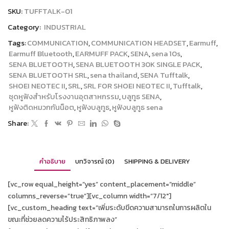
SKU:
TUFFTALK-01
Category:
INDUSTRIAL
Tags:
COMMUNICATION
,
COMMUNICATION HEADSET
,
Earmuff
,
Earmuff Bluetooth
,
EARMUFF PACK
,
SENA
,
sena 10s
,
SENA BLUETOOTH
,
SENA BLUETOOTH 30K SINGLE PACK
,
SENA BLUETOOTH SRL
,
sena thailand
,
SENA Tufftalk
,
SHOEI NEOTEC II
,
SRL
,
SRL FOR SHOEI NEOTEC II
,
Tufftalk
,
ชุดหูฟังสำหรับโรงงานอุตสาหกรรม
,
บลูทูธ SENA
,
หูฟังติดหมวกกันน็อต
,
หูฟังบลูทูธ
,
หูฟังบลูทูธ sena
Share:
คำอธิบาย
บทวิจารณ์ (0)
SHIPPING & DELIVERY
[vc_row equal_height=”yes” content_placement=”middle”
columns_reverse=”true”][vc_column width=”7/12″]
[vc_custom_heading text=”เพิ่มระดับขีดความสามารถในการผลิตใน
ขณะที่ช่วยลดความไร้ประสิทธิภาพลง”