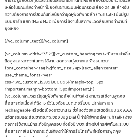
การรับรู้รอบตัวคุณและได้ยินเสียงที่ไม่คาดคิดหรือเสียงร้องขอความช่วย
เหลือในขณะที่ยังทำหน้าที่ป้องกันผ่านระบบผ่อนกรองเสียง 24 dB สำหรับ
ความต้องการการป้องกันที่เหนือกว่าชุดหูฟังทัฟทอล์ค (Tufftalk) ยังมีรูป
แบบฮาร์ท แฮท (Hard Hat) เพื่อการใช้งานในสภาพแวดล้อมการทำงานที่
ยุ่งเหยิง
[/vc_column_text][/vc_column]
[vc_column width=”7/12″][vc_custom_heading text=”มีความน่าเชื่อ
ถือสูงและสะดวกในการใช้งาน ลดความยุ่งยากและสิ่งรบกวน”
font_container=”tag:h2|font_size:24px|text_align:center”
use_theme_fonts=”yes”
css=”.vc_custom_1533913600951{margin-top: 15px
!important;margin-bottom: 15px !important;}”]
[vc_column_text]ชุดหูฟังทัฟทอล์ค(Tufftalk) สามารถใช้งานพูดคุย
สื่อสารต่อเนื่องได้ถึง 15 ชั่วโมงด้วยแบตเตอรี่แบบ Lithium Ion
rechargeable หรือต่อเนื่องยาวนาน 12 ชั่วโมงด้วยแบตเตอรี่แบบ 3X AAA
นวัตกรรมและสัญชาตญาณของ Jog Dial นี้ ทำให้ทัฟทอล์ค(Tufftalk) ง่าย
ต่อการใช้งานแม้กระทั่งมีถุงครอบ ทั้งยังมี VOX สำหรับโทรศัพท์และระบบ
สื่อสารภายใน มีการกระตุ้นเสียงทำให้การรับโทรศัพท์หรือการพูดคุย