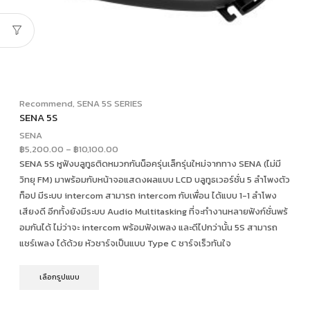
Recommend
,
SENA 5S SERIES
SENA 5S
SENA
฿
5,200.00
–
฿
10,100.00
SENA 5S หูฟังบลูทูธติดหมวกกันน็อครุ่นเล็กรุ่นใหม่จากทาง SENA (ไม่มี
วิทยุ FM) มาพร้อมกับหน้าจอแสดงผลแบบ LCD บลูทูธเวอร์ชั่น 5 ลำโพงตัว
ท็อป มีระบบ intercom สามารถ intercom กับเพื่อน ได้แบบ 1-1 ลำโพง
เสียงดี อีกทั้งยังมีระบบ Audio Multitasking ที่จะทำงานหลายฟังก์ชั่นพร้
อมกันได้ ไม่ว่าจะ intercom พร้อมฟังเพลง และดีไปกว่านั้น 5S สามารถ
แชร์เพลง ได้ด้วย หัวชาร์จเป็นแบบ Type C ชาร์จเร็วทันใจ
เลือกรูปแบบ