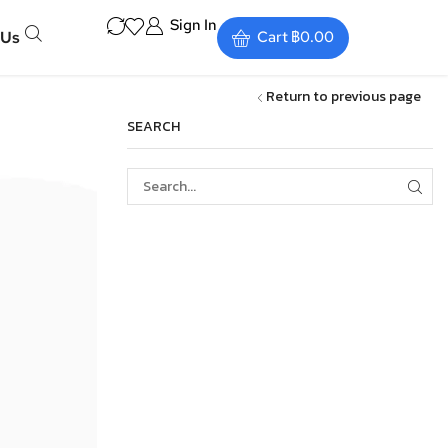
Sign In
 Us
Cart
฿
0.00
Return to previous page
SEARCH