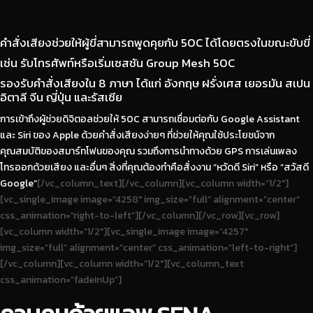
คำสั่งเสียงช่วยให้ผู้ขี่สามารถพูดคุยกับ 50C ได้โดยตรงในขณะขับขี่
เช่น รับโทรศัพท์หรือเริ่มเซสชัน Group Mesh 50C
รองรับคำสั่งเสียงใน 8 ภาษา ได้แก่ อังกฤษ ฝรั่งเศส เยอรมัน สเปน
อิตาลี จีน ญี่ปุ่น และรัสเซีย
การเข้าถึงผู้ช่วยดิจิตอลช่วยให้ 50C สามารถเชื่อมต่อกับ Google Assistant
และ Siri ของ Apple ด้วยคำสั่งเสียงง่ายๆ ที่ช่วยให้คุณใช้ประโยชน์จาก
คุณสมบัติของสมาร์ทโฟนของคุณ รวมถึงการนำทางด้วย GPS การเล่นเพลง
โทรออกด้วยเสียง และอื่นๆ สิ่งที่คุณต้องทำคือสั่งงาน “หวัดดี Siri” หรือ “สวัสดี
Google”
[/vc_column_text][/vc_column][vc_column width=”1/2″]
[vc_single_image image=”4258″ img_size=”full” alignment=”center”
css_animation=”right-to-left”][/vc_column][/vc_row][vc_row]
[vc_column width=”1/2″][vc_single_image image=”4257″
img_size=”full” alignment=”center” css_animation=”left-to-right”]
[/vc_column][vc_column width=”1/2″][vc_column_text
css_animation=”fadeInUp”]