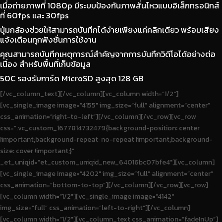
เมื่อถ่ายภาพที่ 1080p มีระบบป้องกันภาพสั่นไหวแบบอิเล็กทรอนิกส์
ที่ 60fps และ 30fps
ปุ่มกล้องช่วยให้สามารถบันทึกได้ง่ายเพียงแค่คลิกเดียว พร้อมเสียง
แจ้งเตือนทุกฟังชั่นการใช้งาน
คุณสามารถบันทึกเหตุการณ์สำคัญจากการบันทึกวิดีโอได้อย่างต่อ
เนื่อง สำหรับพื้นที่เก็บข้อมูล
50C รองรับการ์ด MicroSD สูงสุด 128 GB
[/vc_column_text][/vc_column][vc_column width=”1/2″]
[vc_single_image image=”4155″ img_size=”full” alignment=”center”
css_animation=”right-to-left”][/vc_column][/vc_row][vc_row
css=”.vc_custom_1677814732479{background-position: center
!important;background-repeat: no-repeat !important;background-
size: cover !important;}”
_et_uniqid=”et_custom_uniqid_new_64016bc07bfe4″][vc_column]
[vc_single_image image=”4202″ img_size=”full” alignment=”center”
css_animation=”bottom-to-top”][/vc_column][/vc_row][vc_row]
[vc_column width=”1/2″][vc_single_image image=”4142″
img_size=”full” css_animation=”left-to-right”][/vc_column]
[vc_column width=”1/2″][vc_column_text css_animation=”fadeInUp”]