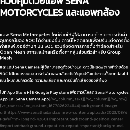
ควบคุมด้วยแอพ SENA
MOTORCYCLES และแอพกล้อง
แอพ Sena Motorcycles ใหม่ช่วยให้ผู้ใช้สามารถกำหนดการตั้งค่า
อุปกรณ์ของ 50C ได้ง่ายยิ่งขึ้น ดาวน์โหลดแอปเพื่อปรับแต่งการตั้ง
ค่าและฟีเจอร์ต่างๆ บน 50C รวมถึงจัดการการตั้งค่าช่องสำหรับ
Open Mesh จากระยะไกลหรือตั้งค่ากลุ่มส่วนตัวสำหรับ Group
Mesh
และแอป Sena Camera ผู้ใช้สามารถดูตัวอย่างและดาวน์โหลดฟุตเทจที่ถ่ายด้วย
50C ได้โดยตรงบนสมาร์ทโฟน แอพกล้องยังให้คุณปรับแต่งการตั้งค่ากล้องได้
เช่น โหมดบันทึกวิดีโอ ความละเอียด และการบันทึกเสียงของลำโพง
ไปที่ App Store หรือ Google Play store เพื่อดาวน์โหลด Sena Motorcycles
App และ Sena Camera App
[/vc_column_text][/vc_column][/vc_row]
[vc_row css=”.vc_custom_1677826224844{background-image:
url(https://www.senathailand.com/wp-content/uploads/2023/03/ฟ
หดฟหไำกด-1.png?id=4260) !important;background-position: center
!important;background-repeat: no-repeat !important;background-