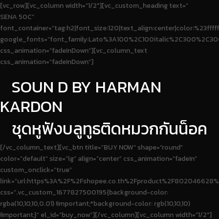
[vc_row][vc_column width=”1/2″][vc_custom_heading text=”
SENA 50C”
font_container=”tag:h2|font_size:120|text_align:center|color:%23fffff
google_fonts=”font_family:Lato%3A100%2C100italic%2C300%2C30
css_animation=”fadeInDown”][vc_column_text
css_animation=”fadeInDown”]
SOUN D BY HARMAN
KARDON
ชุดหูฟังบลูทูธติดหมวกกันน็อค
[/vc_column_text][vc_btn title=”BUY NOW” shape=”round”
color=”default” size=”lg” align=”center” css_animation=”fadeIn”
custom_onclick=”true”
link=”url:https%3A%2F%2Fshopee.co.th%2Fproduct%2F80204662
css=”.vc_custom_1677827500195{background-color:
rgba(10,10,10,0.01) !important;*background-color: rgb(10,10,10)
!important;}” el_id=”buy_now”][/vc_column][vc_column width=”1/2″]