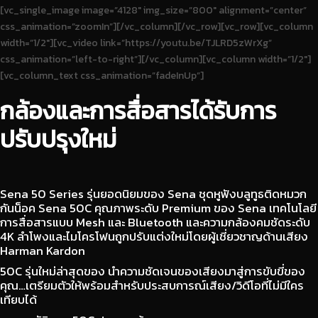
[vc_single_image image=”4128″ img_size=”800″ alignment=”center”
css_animation=”zoomIn”][/vc_column][/vc_row][vc_row][vc_column
width=”1/2″][vc_video link=”https://youtu.be/TJLRD5zWrXg”
css_animation=”left-to-right”][/vc_column][vc_column width=”1/2″]
[vc_column_text css_animation=”fadeInUp”]
กล้องและการสื่อสารได้รับการ
ปรับปรุงใหม่
Sena 50 Series รุ่นยอดนิยมของ Sena ชุดหูฟังบลูทูธติดหมวก
กันน็อค Sena 50C คุณภาพระดับ Premium ของ Sena เทคโนโลยี
การสื่อสารแบบ Mesh และ Bluetooth และความกล้องคมชัดระดับ
4K ลำโพงและไมโครโฟนถูกปรับแต่งใหม่โดยผู้เชี่ยวชาญด้านเสียง
Harman Kardon
50C รุ่นใหม่ล่าสุดของ นำความชัดเจนของเสียงมาสู่การขับขี่ของ
คุณ…เตรียมตัวให้พร้อมสำหรับประสบการณ์เสียง/วิดีโอที่ไม่มีใคร
เทียบได้